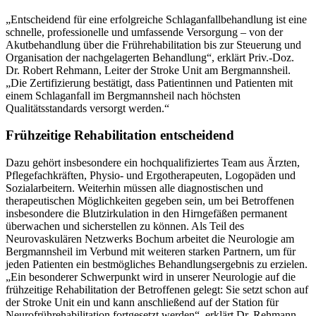
„Entscheidend für eine erfolgreiche Schlaganfallbehandlung ist eine
schnelle, professionelle und umfassende Versorgung – von der
Akutbehandlung über die Frührehabilitation bis zur Steuerung und
Organisation der nachgelagerten Behandlung“, erklärt Priv.-Doz.
Dr. Robert Rehmann, Leiter der Stroke Unit am Bergmannsheil.
„Die Zertifizierung bestätigt, dass Patientinnen und Patienten mit
einem Schlaganfall im Bergmannsheil nach höchsten
Qualitätsstandards versorgt werden.“
Frühzeitige Rehabilitation entscheidend
Dazu gehört insbesondere ein hochqualifiziertes Team aus Ärzten,
Pflegefachkräften, Physio- und Ergotherapeuten, Logopäden und
Sozialarbeitern. Weiterhin müssen alle diagnostischen und
therapeutischen Möglichkeiten gegeben sein, um bei Betroffenen
insbesondere die Blutzirkulation in den Hirngefäßen permanent
überwachen und sicherstellen zu können. Als Teil des
Neurovaskulären Netzwerks Bochum arbeitet die Neurologie am
Bergmannsheil im Verbund mit weiteren starken Partnern, um für
jeden Patienten ein bestmögliches Behandlungsergebnis zu erzielen.
„Ein besonderer Schwerpunkt wird in unserer Neurologie auf die
frühzeitige Rehabilitation der Betroffenen gelegt: Sie setzt schon auf
der Stroke Unit ein und kann anschließend auf der Station für
Neurofrührehabilitation fortgesetzt werden“, erklärt Dr. Rehmann.